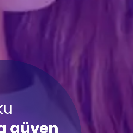
pp ile
eriye dayalı