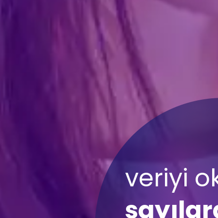
SpeedA
doğru v